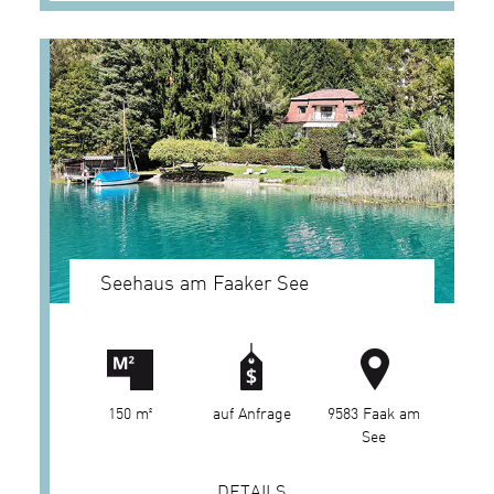
Seehaus am Faaker See
150 m²
auf Anfrage
9583 Faak am
See
DETAILS