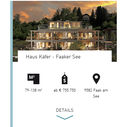
Haus Käfer - Faaker See
79-138 m²
ab € 755.750
9582 Faak am
See
DETAILS