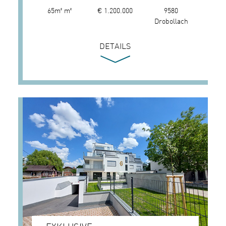
65m² m²
€ 1.200.000
9580
Drobollach
DETAILS