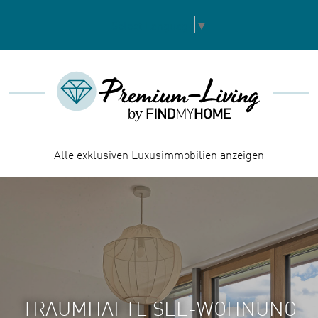
Select Language
▼
Alle exklusiven Luxusimmobilien anzeigen
TRAUMHAFTE SEE-WOHNUNG
TRAUMHAFTE SEE-WOHNUNG
TRAUMHAFTE SEE-WOHNUNG