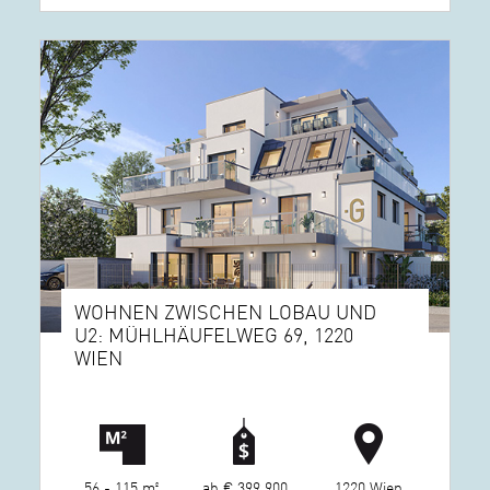
WOHNEN ZWISCHEN LOBAU UND
U2: MÜHLHÄUFELWEG 69, 1220
WIEN
56 - 115 m²
ab € 399.900
1220 Wien