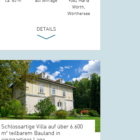
ca. 85 m²
auf Anfrage
9082 Maria
Wörth,
Wörthersee
DETAILS
Schlossartige Villa auf über 6.600
m² teilbarem Bauland in
einzigartiger Lage