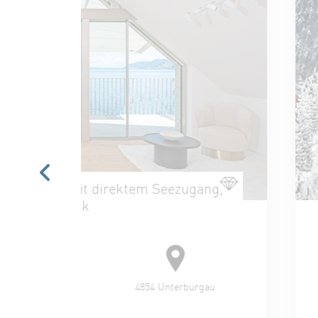
 mit direktem Seezugang,
TIROL
blick
55
4854 Unterburgau