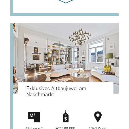
Exklusives Altbaujuwel am
Naschmarkt
167,46 m²
€2.190.000
1060 Wien