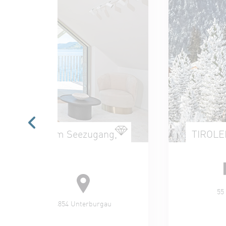
 mit direktem Seezugang,
TIROL
blick
55
4854 Unterburgau