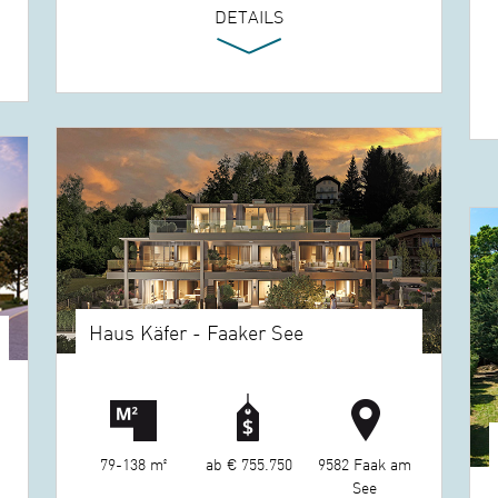
DETAILS
Haus Käfer - Faaker See
79-138 m²
ab € 755.750
9582 Faak am
See