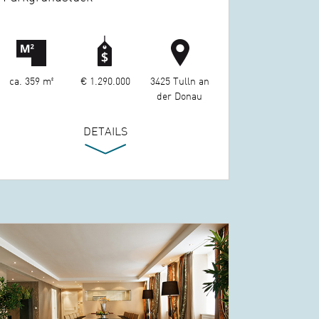
ca. 359 m²
€ 1.290.000
3425 Tulln an
der Donau
DETAILS