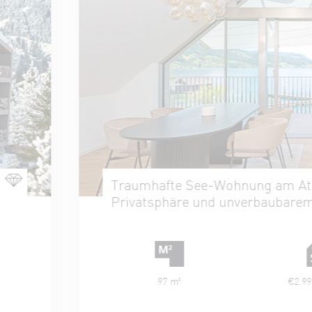
afte See-Wohnung am Attersee mit direktem Seez
phäre und unverbaubarem Weitblick
97 m²
€2.990.000,-
4854 Unter