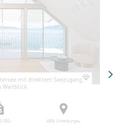
ugang,
TIROLERHOF-SUITEN
55 - 170 m²
burgau