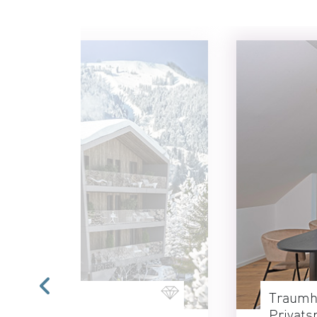
Traumh
Privats