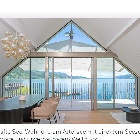
afte See-Wohnung am Attersee mit direktem Seez
phäre und unverbaubarem Weitblick