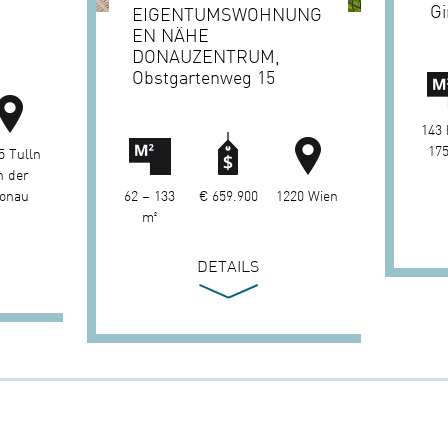
G
EIGENTUMSWOHNUNG
EN NÄHE
DONAUZENTRUM,
Obstgartenweg 15
143 
175
5 Tulln
n der
62 – 133
€ 659.900
1220 Wien
onau
m²
DETAILS