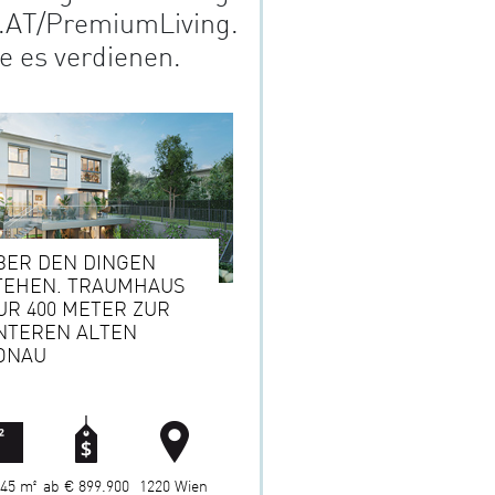
.AT/PremiumLiving.
e es verdienen.
BER DEN DINGEN
TEHEN. TRAUMHAUS
UR 400 METER ZUR
NTEREN ALTEN
ONAU
45 m²
ab € 899.900
1220 Wien