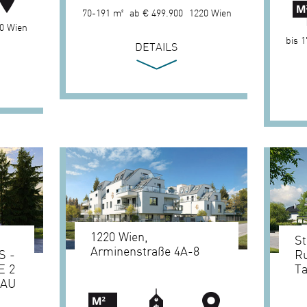
70-191 m²
ab € 499.900
1220 Wien
0 Wien
bis 1
DETAILS
1220 Wien,
St
Arminenstraße 4A-8
S -
R
E 2
T
NAU