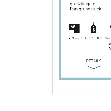
großzügigem
Parkgrundstück
ca. 359 m²
€ 1.290.000
342
a
D
DETAILS