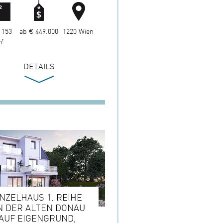
 153
ab € 449.000
1220 Wien
²
DETAILS
INZELHAUS 1. REIHE
N DER ALTEN DONAU
 AUF EIGENGRUND,