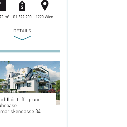
72 m²
€1.599.900
1220 Wien
DETAILS
adtflair trifft grüne
uheoase -
amariskengasse 34