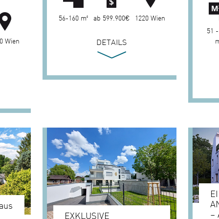
56-160 m²
ab 599.900€
1220 Wien
51 -
0 Wien
m
DETAILS
E
A
 aus
–
EXKLUSIVE