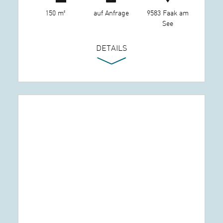
150 m²
auf Anfrage
9583 Faak am
See
DETAILS