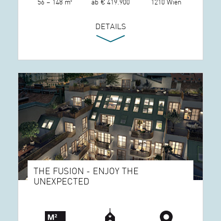
56 – 148 m²
ab € 419.900
1210 Wien
DETAILS
THE FUSION - ENJOY THE
UNEXPECTED