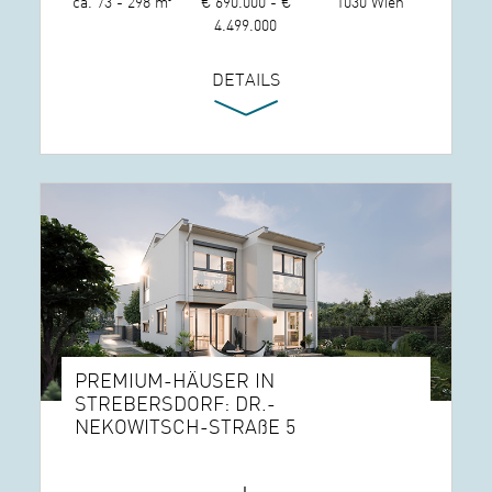
ca. 73 - 298 m²
€ 690.000 - €
1030 Wien
4.499.000
DETAILS
PREMIUM-HÄUSER IN
STREBERSDORF: DR.-
NEKOWITSCH-STRAßE 5