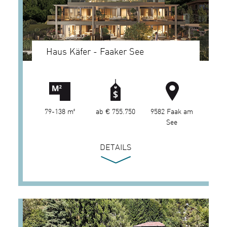
Haus Käfer - Faaker See
79-138 m²
ab € 755.750
9582 Faak am
See
DETAILS