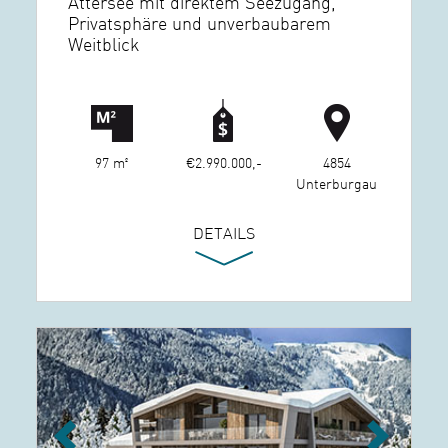
Attersee mit direktem Seezugang,
Privatsphäre und unverbaubarem
Weitblick
97 m²
€2.990.000,-
4854
Unterburgau
DETAILS
Previous
Next